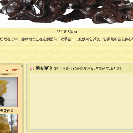
23*18*8(cm)
盼埋在心中，静静地伫立在它的面前，双手合十，默默向它诉说。它虽然不会包你心
网友评论
(以下评论仅代表网友意见,与本站立场无关)
盏佳果...