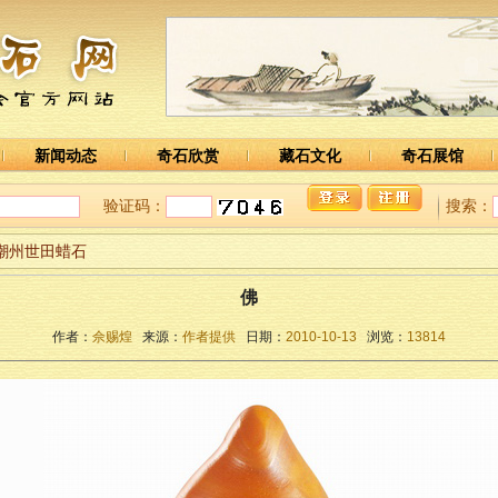
新闻动态
奇石欣赏
藏石文化
奇石展馆
验证码：
搜索：
 潮州世田蜡石
佛
作者：
佘赐煌
来源：
作者提供
日期：
2010-10-13
浏览：
13814