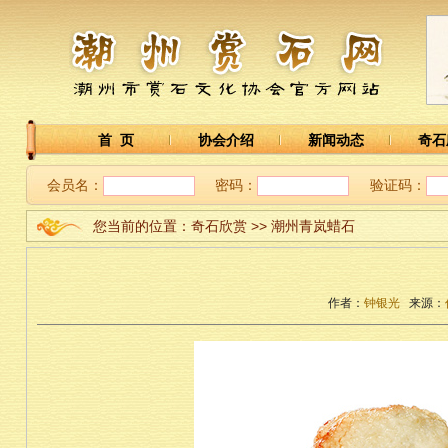
首 页
协会介绍
新闻动态
奇石
会员名：
密码：
验证码：
您当前的位置：奇石欣赏 >> 潮州青岚蜡石
作者：
钟银光
来源：