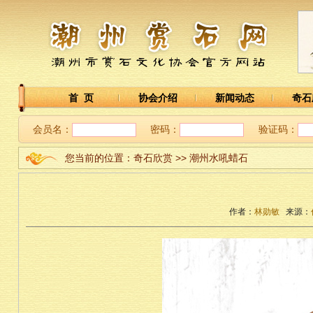
首 页
协会介绍
新闻动态
奇石
会员名：
密码：
验证码：
您当前的位置：奇石欣赏 >> 潮州水吼蜡石
作者：
林勋敏
来源：